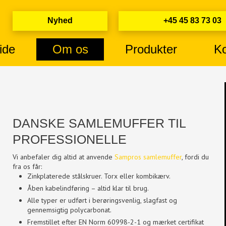
Nyhed​
+45 45 83 73 03​
ide
Om os
Produkter
Ko
DANSKE SAMLEMUFFER TIL
PROFESSIONELLE
Vi anbefaler dig altid at anvende
Sampros samlemuffer
, fordi du
fra os får:
Zinkplaterede stålskruer. Torx eller kombikærv.
Åben kabelindføring – altid klar til brug.
Alle typer er udført i berøringsvenlig, slagfast og
gennemsigtig polycarbonat.
Fremstillet efter EN Norm 60998-2-1 og mærket certifikat